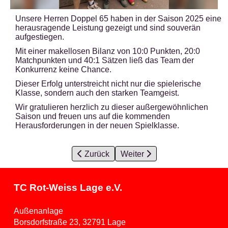
Unsere Herren Doppel 65 haben in der Saison 2025 eine
herausragende Leistung gezeigt und sind souverän
aufgestiegen.
Mit einer makellosen Bilanz von 10:0 Punkten, 20:0
Matchpunkten und 40:1 Sätzen ließ das Team der
Konkurrenz keine Chance.
Dieser Erfolg unterstreicht nicht nur die spielerische
Klasse, sondern auch den starken Teamgeist.
Wir gratulieren herzlich zu dieser außergewöhnlichen
Saison und freuen uns auf die kommenden
Herausforderungen in der neuen Spielklasse.
Vorheriger Beitrag: Bottle-Out-Party inkl. 
Zurück
Nächster Beitrag: Unser Schlei
Weiter
TC Rot-Weiss Lage e.V.
Außenanlage
Borsdorfstraße 23, 32791 Lage